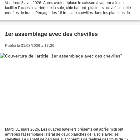
Vendredi 3 avril 2026. Après avoir déplacé le caisson à vapeur afin de
faciliter l'accès à l'arrière de la sole, côté babord, plusieurs activités ont été
menées de front . Perçage des 18 trous de chevilles dans les planches de la
levée (côté babord) à...
1er assemblage avec des chevilles
Publié le 31/03/2026 à 17:30
Mardi 31 mars 2026. Les quatres bateliers présents cet après midi ont
entrepris l'assemblage latéral de deux planches de la sole avec les
chevilles. Le gabarit de perçage ayant permis de réaliser des trous de 12