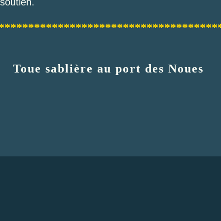
 soutien.
*************************************
Toue sablière au port des Noues