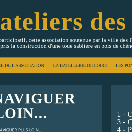
ateliers des
participatif, cette association soutenue par la ville des
pris la construction d'une toue sablière en bois de chên
IE DE L'ASSOCIATION
LA BATELLERIE DE LOIRE
LES PO
 NAVIGUER
OIN...
1 -
3 -
4 -
AVIGUER PLUS LOIN...