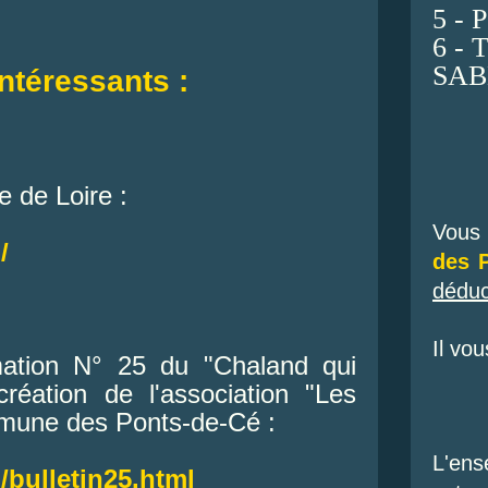
5 -
6 -
SAB
intéressants :
e de Loire :
Vous 
/
des 
déduc
Il vou
ormation N° 25 du "Chaland qui
réation de l'association "Les
mmune des Ponts-de-Cé :
L'en
/bulletin25.html