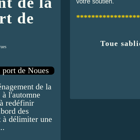
t de la
votre soutien.
rt de
*****************
Toue sabli
rues
énagement de la
é à l'automne
à redéfinir
abord des
t à délimiter une
..