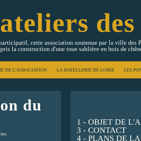
ateliers des
participatif, cette association soutenue par la ville des
pris la construction d'une toue sablière en bois de chên
IE DE L'ASSOCIATION
LA BATELLERIE DE LOIRE
LES PO
ion du
n
1 - OBJET DE L
3 - CONTACT
rues
4 - PLANS DE L