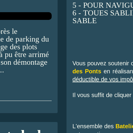
5 - POUR NAVIGU
6 - TOUES SABL
SABLE
rès le
e de parking du
ge des plots
à pu être arrimé
, son démontage
Vous pouvez soutenir c
..
des Ponts
en réalisan
déductible de vos impô
Il vous suffit de clique
L'ensemble des
Bateli